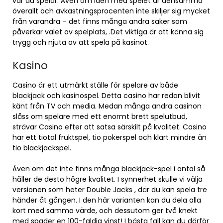
var du spelar. Även om idén med spelet är densamma
överallt och avkastningsprocenten inte skiljer sig mycket
från varandra – det finns många andra saker som
påverkar valet av spelplats, .Det viktiga är att känna sig
trygg och njuta av att spela på kasinot.
Kasino
Casino är ett utmärkt ställe för spelare av både
blackjack och kasinospel. Detta casino har redan blivit
känt från TV och media. Medan många andra casinon
slåss om spelare med ett enormt brett spelutbud,
strävar Casino efter att satsa särskilt på kvalitet. Casino
har ett tiotal fruktspel, tio pokerspel och klart mindre än
tio blackjackspel.
Även om det inte finns
många blackjack-spel
i antal så
håller de desto högre kvalitet. I synnerhet skulle vi välja
versionen som heter Double Jacks , där du kan spela tre
händer åt gången. I den här varianten kan du dela alla
kort med samma värde, och dessutom ger två knekt
med spader en 100-faldig vinst! I bästa fall kan du därför