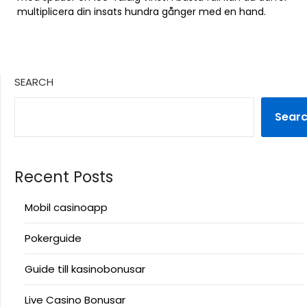
multiplicera din insats hundra gånger med en hand.
SEARCH
Sear
Recent Posts
Mobil casinoapp
Pokerguide
Guide till kasinobonusar
Live Casino Bonusar