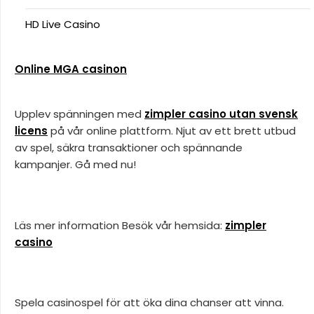
HD Live Casino
Online MGA casinon
Upplev spänningen med
zimpler casino utan svensk
licens
på vår online plattform. Njut av ett brett utbud
av spel, säkra transaktioner och spännande
kampanjer. Gå med nu!
Läs mer information Besök vår hemsida:
zimpler
casino
Spela casinospel för att öka dina chanser att vinna.