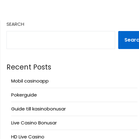
SEARCH
Sear
Recent Posts
Mobil casinoapp
Pokerguide
Guide till kasinobonusar
Live Casino Bonusar
HD Live Casino