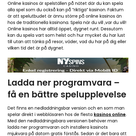
Online kasinos är spelställen på nätet där du kan spela
alla spel som du också kan på ”riktiga” kasinon. Faktum
är att spelutbudet är ännu större på online kasinos än
hos de traditionella kasinona. Spela när du vill ,var du vill!
Online kasinos har alltid öppet, dygnet runt. Dessutom
kan du spela vart som helst och hur mycket du har lust
till utan att tänka på resor, väder, vad du har på dig eller
vilken tid det är på dygnet.
Ladda ner programvara –
få en bättre spelupplevelse
Det finns en nedladdningsbar version och en som man
spelar direkt i webbläsaren hos de flesta
kasinos online
.
Med den nedladdningsbara versionen behöver man
ladda ner programvaran och installera kasinots
mjukvara på datorn gratis förstås. Sedan är det bara att