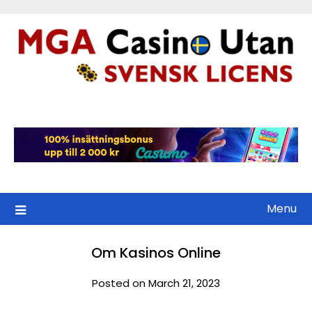
Skip
to
content
Menu
Om Kasinos Online
Posted on March 21, 2023