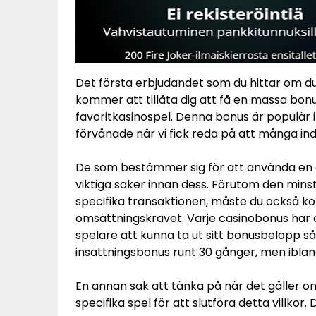
Det första erbjudandet som du hittar om d
kommer att tillåta dig att få en massa b
favoritkasinospel. Denna bonus är populär i 
förvånade när vi fick reda på att många indi
De som bestämmer sig för att använda en 
viktiga saker innan dess. Förutom den mi
specifika transaktionen, måste du också kon
omsättningskravet. Varje casinobonus har 
spelare att kunna ta ut sitt bonusbelopp så
insättningsbonus runt 30 gånger, men ibla
En annan sak att tänka på när det gäller o
specifika spel för att slutföra detta villkor.