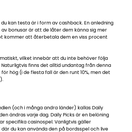
u kan testa är i form av cashback. En anledning
n av bonusar är att de låter dem känna sig mer
ot kommer att återbetala dem en viss procent
tiskt, vilket innebär att du inte behöver följa
 Naturligtvis finns det alltid undantag från denna
ör hög (i de flesta fall är den runt 10%, men det
).
ndien (och i många andra länder) kallas Daily
den ändras varje dag. Daily Picks är en belöning
specifika casinospel. Vanligtvis gäller
ll där du kan använda den på bordsspel och live