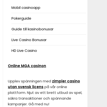
Mobil casinoapp
Pokerguide
Guide till kasinobonusar
Live Casino Bonusar
HD Live Casino
Online MGA casinon
Upplev spänningen med
zimpler casino
utan svensk licens
på vår online
plattform. Njut av ett brett utbud av spel,
säkra transaktioner och spännande
kampanjer. Gå med nu!