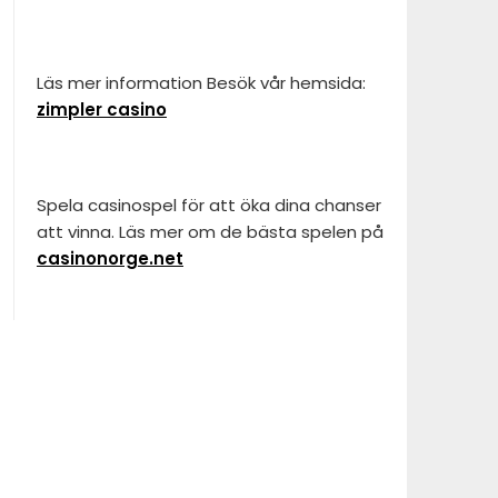
Läs mer information Besök vår hemsida:
zimpler casino
Spela casinospel för att öka dina chanser
att vinna. Läs mer om de bästa spelen på
casinonorge.net