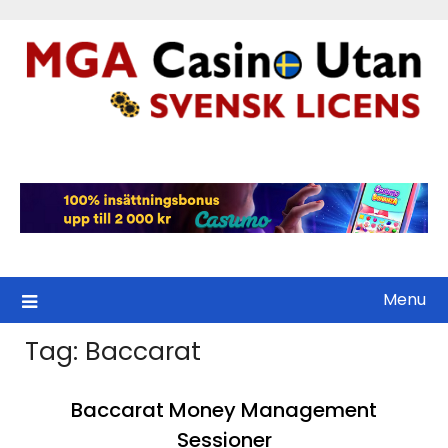
Skip
to
content
Menu
Tag:
Baccarat
Baccarat Money Management
Sessioner