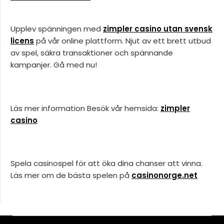
Upplev spänningen med
zimpler casino utan svensk
licens
på vår online plattform. Njut av ett brett utbud
av spel, säkra transaktioner och spännande
kampanjer. Gå med nu!
Läs mer information Besök vår hemsida:
zimpler
casino
Spela casinospel för att öka dina chanser att vinna.
Läs mer om de bästa spelen på
casinonorge.net