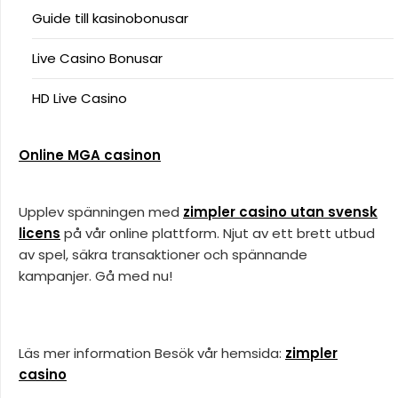
Guide till kasinobonusar
Live Casino Bonusar
HD Live Casino
Online MGA casinon
Upplev spänningen med
zimpler casino utan svensk
licens
på vår online plattform. Njut av ett brett utbud
av spel, säkra transaktioner och spännande
kampanjer. Gå med nu!
Läs mer information Besök vår hemsida:
zimpler
casino