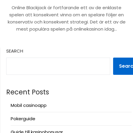
Online Blackjack är fortfarande ett av de enklaste
spelen att konsekvent vinna om en spelare följer en
konservativ och konsekvent strategi. Det är ett av de
mest populära spelen på onlinekasinon idag…
SEARCH
Sear
Recent Posts
Mobil casinoapp
Pokerguide
Guide till kasinobonusar