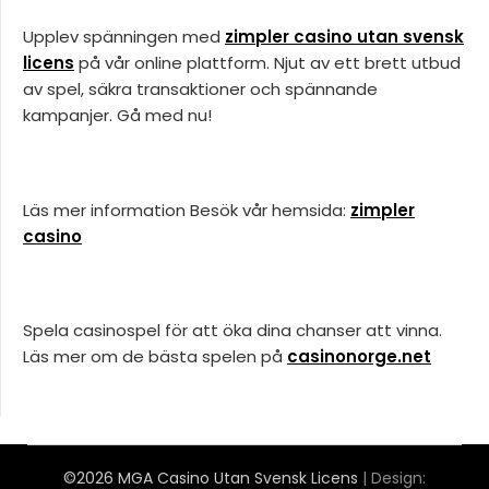
Upplev spänningen med
zimpler casino utan svensk
licens
på vår online plattform. Njut av ett brett utbud
av spel, säkra transaktioner och spännande
kampanjer. Gå med nu!
Läs mer information Besök vår hemsida:
zimpler
casino
Spela casinospel för att öka dina chanser att vinna.
Läs mer om de bästa spelen på
casinonorge.net
©2026 MGA Casino Utan Svensk Licens
| Design: