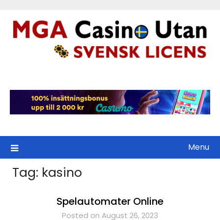
Skip
to
content
Menu
Tag:
kasino
Spelautomater Online
Posted on August 26, 2023