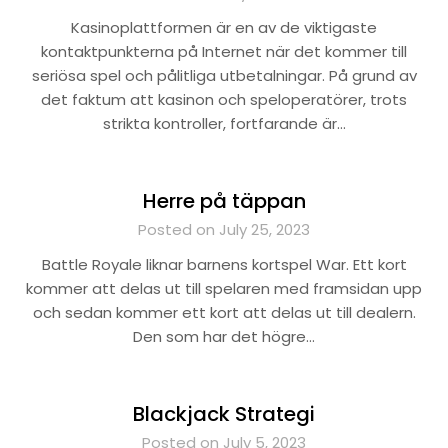
Kasinoplattformen är en av de viktigaste
kontaktpunkterna på Internet när det kommer till
seriösa spel och pålitliga utbetalningar. På grund av
det faktum att kasinon och speloperatörer, trots
strikta kontroller, fortfarande är…
Herre på täppan
Posted on July 25, 2023
Battle Royale liknar barnens kortspel War. Ett kort
kommer att delas ut till spelaren med framsidan upp
och sedan kommer ett kort att delas ut till dealern.
Den som har det högre…
Blackjack Strategi
Posted on July 5, 2023