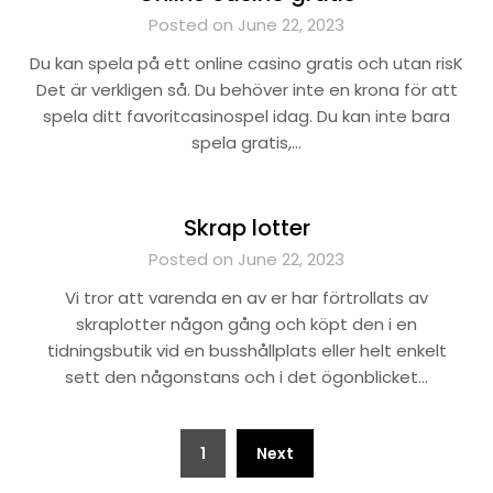
Posted on June 22, 2023
Du kan spela på ett online casino gratis och utan risK
Det är verkligen så. Du behöver inte en krona för att
spela ditt favoritcasinospel idag. Du kan inte bara
spela gratis,…
Skrap lotter
Posted on June 22, 2023
Vi tror att varenda en av er har förtrollats av
skraplotter någon gång och köpt den i en
tidningsbutik vid en busshållplats eller helt enkelt
sett den någonstans och i det ögonblicket…
Posts
1
Next
pagination