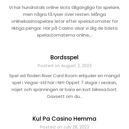
Vi har hundratals online slots tillgängliga för spelare,
men några få lyser över resten. Många
onlinekasinospelare letar efter spelautomater för
riktiga pengar. Här på Casino visar vi dig de bästa
spelautomaterna online,…
Bordsspel
Posted on August 2, 2023
Spel vid floden River Card Room erbjuder en mängd
spel i Vegas-stil här i NH! Öppet 7 dagar i veckan,
nöjet och spänningen är bara en kort bilresa bort.
Oavsett om du…
Kul Pa Casino Hemma
Posted on July 28, 2023