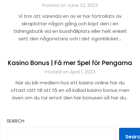
Posted on June 22, 2023
Vi tror att varenda en av er har förtrollats av
skraplotter någon gång och köpt den i en
tidningsbutik vid en busshållplats eller helt enkelt
sett den någonstans och i det ögonblicket…
Kasino Bonus | Få mer Spel för Pengarna
Posted on April 1, 2023
När du blir medlem hos ett kasino online har du
oftast rätt till att få en så kallad kasino bonus men
även om du tar emot den här bonusen så har du…
SEARCH
Sear