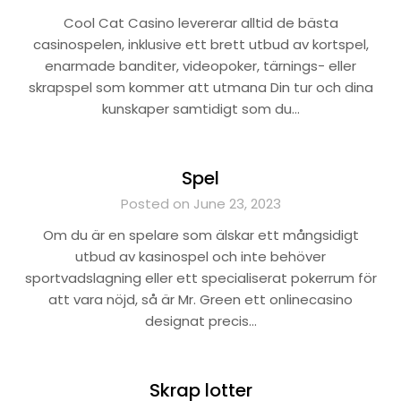
Cool Cat Casino levererar alltid de bästa
casinospelen, inklusive ett brett utbud av kortspel,
enarmade banditer, videopoker, tärnings- eller
skrapspel som kommer att utmana Din tur och dina
kunskaper samtidigt som du…
Spel
Posted on June 23, 2023
Om du är en spelare som älskar ett mångsidigt
utbud av kasinospel och inte behöver
sportvadslagning eller ett specialiserat pokerrum för
att vara nöjd, så är Mr. Green ett onlinecasino
designat precis…
Skrap lotter