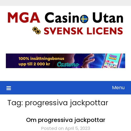
Skip
to
content
Menu
Tag:
progressiva jackpottar
Om progressiva jackpottar
Posted on April 5, 2023