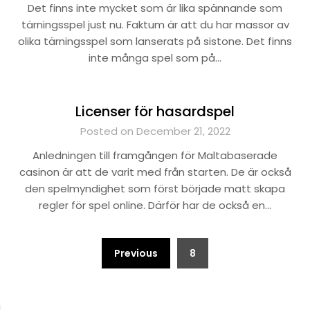
Det finns inte mycket som är lika spännande som
tärningsspel just nu. Faktum är att du har massor av
olika tärningsspel som lanserats på sistone. Det finns
inte många spel som på…
Licenser för hasardspel
Posted on December 21, 2022
Anledningen till framgången för Maltabaserade
casinon är att de varit med från starten. De är också
den spelmyndighet som först började matt skapa
regler för spel online. Därför har de också en…
Posts
Previous
8
pagination