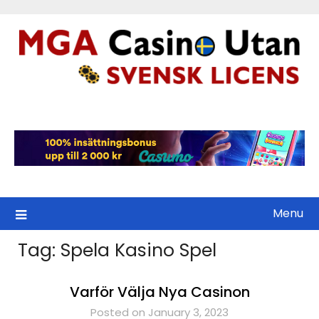
Skip
to
content
Menu
Tag:
Spela Kasino Spel
Varför Välja Nya Casinon
Posted on January 3, 2023