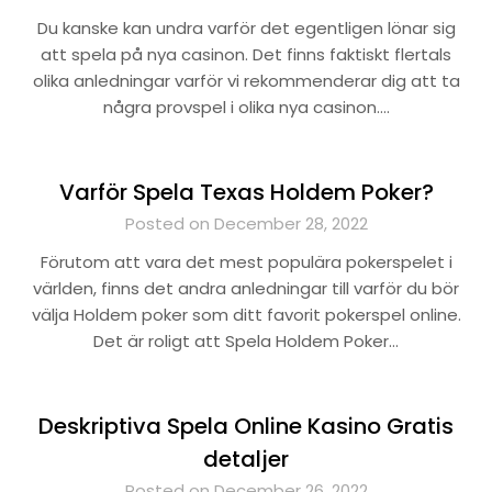
Du kanske kan undra varför det egentligen lönar sig
att spela på nya casinon. Det finns faktiskt flertals
olika anledningar varför vi rekommenderar dig att ta
några provspel i olika nya casinon….
Varför Spela Texas Holdem Poker?
Posted on December 28, 2022
Förutom att vara det mest populära pokerspelet i
världen, finns det andra anledningar till varför du bör
välja Holdem poker som ditt favorit pokerspel online.
Det är roligt att Spela Holdem Poker…
Deskriptiva Spela Online Kasino Gratis
detaljer
Posted on December 26, 2022