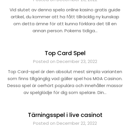
Vid slutet av denna spela online kasino gratis guide
artikel, du kommer att ha fått tillräcklig ny kunskap
om detta ämne för att kunna förklara det till en
annan person. Pokerns tidiga…
Top Card Spel
Posted on December 23, 2022
Top Card-spel är den absolut mest simpla varianten
som finns tillgänglig vad gäller spel hos MGA Casinon.
Dessa spel är oerhört populära och innehåller massor
av spelglädje för dig som spelare. Din…
Tärningsspel i live casinot
Posted on December 22, 2022