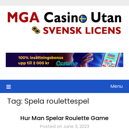
Skip
to
content
Menu
Tag:
Spela roulettespel
Hur Man Spelar Roulette Game
Posted on June 3, 2023