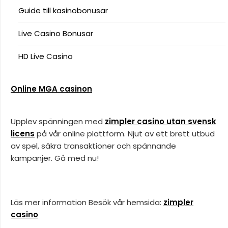
Guide till kasinobonusar
Live Casino Bonusar
HD Live Casino
Online MGA casinon
Upplev spänningen med
zimpler casino utan svensk
licens
på vår online plattform. Njut av ett brett utbud
av spel, säkra transaktioner och spännande
kampanjer. Gå med nu!
Läs mer information Besök vår hemsida:
zimpler
casino