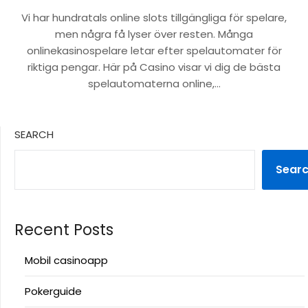
Vi har hundratals online slots tillgängliga för spelare,
men några få lyser över resten. Många
onlinekasinospelare letar efter spelautomater för
riktiga pengar. Här på Casino visar vi dig de bästa
spelautomaterna online,…
SEARCH
Sear
Recent Posts
Mobil casinoapp
Pokerguide