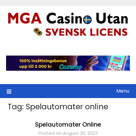
Skip
to
content
Menu
Tag:
Spelautomater online
Spelautomater Online
Posted on August 26, 2023