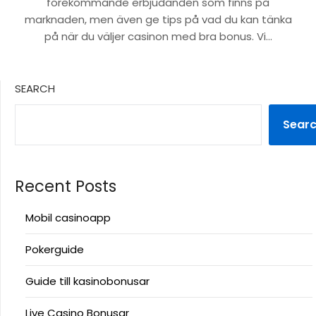
förekommande erbjudanden som finns på
marknaden, men även ge tips på vad du kan tänka
på när du väljer casinon med bra bonus. Vi…
SEARCH
Sear
Recent Posts
Mobil casinoapp
Pokerguide
Guide till kasinobonusar
Live Casino Bonusar