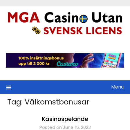
Skip
to
content
Menu
Tag:
Välkomstbonusar
Kasinospelande
Posted on June 15, 2023