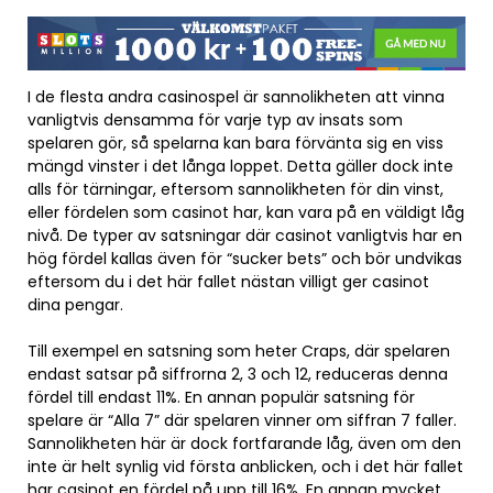
I de flesta andra casinospel är sannolikheten att vinna
vanligtvis densamma för varje typ av insats som
spelaren gör, så spelarna kan bara förvänta sig en viss
mängd vinster i det långa loppet. Detta gäller dock inte
alls för tärningar, eftersom sannolikheten för din vinst,
eller fördelen som casinot har, kan vara på en väldigt låg
nivå. De typer av satsningar där casinot vanligtvis har en
hög fördel kallas även för “sucker bets” och bör undvikas
eftersom du i det här fallet nästan villigt ger casinot
dina pengar.
Till exempel en satsning som heter Craps, där spelaren
endast satsar på siffrorna 2, 3 och 12, reduceras denna
fördel till endast 11%. En annan populär satsning för
spelare är “Alla 7” där spelaren vinner om siffran 7 faller.
Sannolikheten här är dock fortfarande låg, även om den
inte är helt synlig vid första anblicken, och i det här fallet
har casinot en fördel på upp till 16%. En annan mycket