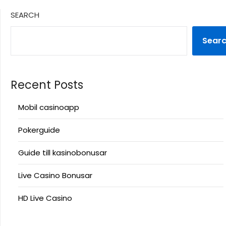
SEARCH
Sear
Recent Posts
Mobil casinoapp
Pokerguide
Guide till kasinobonusar
Live Casino Bonusar
HD Live Casino