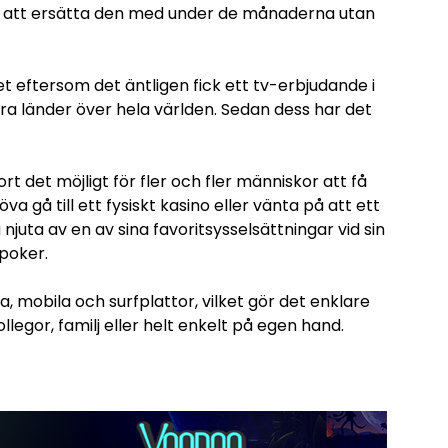
t att ersätta den med under de månaderna utan
t eftersom det äntligen fick ett tv-erbjudande i
a länder över hela världen. Sedan dess har det
t det möjligt för fler och fler människor att få
öva gå till ett fysiskt kasino eller vänta på att ett
uta av en av sina favoritsysselsättningar vid sin
epoker.
a, mobila och surfplattor, vilket gör det enklare
legor, familj eller helt enkelt på egen hand.