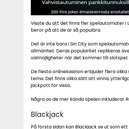
Visste du att det finns fler spelautomater 
beror på att de är så populära.
Det är inte bara i Sin City som spelautomater
allmänhet. Deras popularitet replikeras ä
valmöjligheter när det kommer till slotspel.
De flesta onlinekasinon erbjuder flera olika 
tema. Det finns olika sätt att vinna, ytterl
jackpott för vissa.
Några av de mer kända spelen inkluderar R
Blackjack
På första sidan kan Blackjack se ut som ett