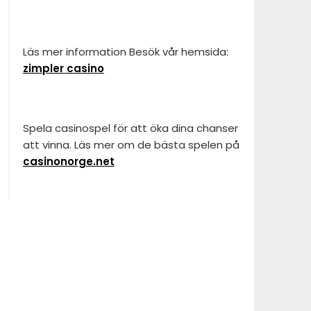
Läs mer information Besök vår hemsida:
zimpler casino
Spela casinospel för att öka dina chanser
att vinna. Läs mer om de bästa spelen på
casinonorge.net