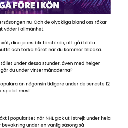
tersäsongen nu. Och de olyckliga bland oss råkar
t väder i allmänhet.
åt, dina jeans blir förstörda, att gå i blöta
tfit och torka håret när du kommer tillbaka.
istället under dessa stunder, även med helger
ad gör du under vintermånaderna?
opulära än någonsin tidigare under de senaste 12
r spelat mest:
xt i popularitet när NHL gick ut i strejk under hela
-bevakning under en vanlig säsong så