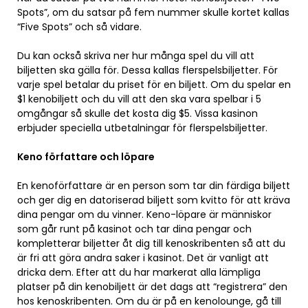
Spots”, om du satsar på fem nummer skulle kortet kallas
“Five Spots” och så vidare.
Du kan också skriva ner hur många spel du vill att
biljetten ska gälla för. Dessa kallas flerspelsbiljetter. För
varje spel betalar du priset för en biljett. Om du spelar en
$1 kenobiljett och du vill att den ska vara spelbar i 5
omgångar så skulle det kosta dig $5. Vissa kasinon
erbjuder speciella utbetalningar för flerspelsbiljetter.
Keno författare och löpare
En kenoförfattare är en person som tar din färdiga biljett
och ger dig en datoriserad biljett som kvitto för att kräva
dina pengar om du vinner. Keno-löpare är människor
som går runt på kasinot och tar dina pengar och
kompletterar biljetter åt dig till kenoskribenten så att du
är fri att göra andra saker i kasinot. Det är vanligt att
dricka dem. Efter att du har markerat alla lämpliga
platser på din kenobiljett är det dags att “registrera” den
hos kenoskribenten. Om du är på en kenolounge, gå till