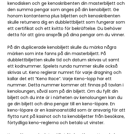
kenodisken och ge kenoskribenten din masterbiljett och
den summa pengar som anges på din kenobiljett. Ge
honom kontanterna plus biljetten och kenoskribenten
skulle returnera dig en dubblettbiljett som fungerar som
ett certifikat och ett kvitto för bekräftelse. Du behöver
detta för att göra anspråk på dina pengar om du vinner.
På din duplicerade kenobiljett skulle du märka några
märken som inte fanns på din masterbiljett. På
dubblettbiljetten skulle tid och datum skrivas ut samt
ett kodnummer. Spelets runda nummer skulle också
skrivas ut. Keno reglerar numret för varje dragning och
kallar det ett “Keno Race”. Varje Keno-lopp har ett
nummer. Detta nummer kommer att finnas på tavlan i
kenoloungen, såväl som på din biljett. Om du fyllt din
biljett och du inte är i närheten av kenoloungen kan du
ge din biljett och dina pengar till en keno-löpare. En
keno-löpare är en kasinoanställd som är ansvarig för att
flytta runt på kasinot och ta kenobiljetter från besökare,
förtydliga keno-reglerna och betala ut vinster.