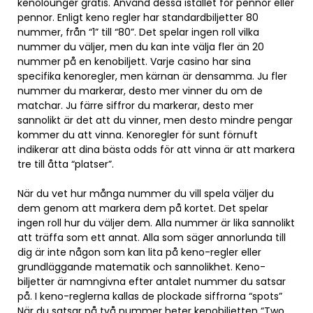
kenolounger gratis. Använd dessa istället för pennor eller
pennor. Enligt keno regler har standardbiljetter 80
nummer, från “1” till “80”. Det spelar ingen roll vilka
nummer du väljer, men du kan inte välja fler än 20
nummer på en kenobiljett. Varje casino har sina
specifika kenoregler, men kärnan är densamma. Ju fler
nummer du markerar, desto mer vinner du om de
matchar. Ju färre siffror du markerar, desto mer
sannolikt är det att du vinner, men desto mindre pengar
kommer du att vinna. Kenoregler för sunt förnuft
indikerar att dina bästa odds för att vinna är att markera
tre till åtta “platser”.
När du vet hur många nummer du vill spela väljer du
dem genom att markera dem på kortet. Det spelar
ingen roll hur du väljer dem. Alla nummer är lika sannolikt
att träffa som ett annat. Alla som säger annorlunda till
dig är inte någon som kan lita på keno-regler eller
grundläggande matematik och sannolikhet. Keno-
biljetter är namngivna efter antalet nummer du satsar
på. I keno-reglerna kallas de plockade siffrorna “spots”
När du satsar på två nummer heter kenobiljetten “Two