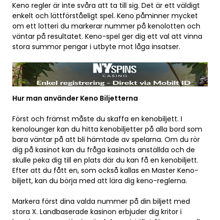
Keno regler är inte svåra att ta till sig. Det är ett väldigt
enkelt och lättförståeligt spel. Keno påminner mycket
om ett lotteri du markerar nummer på kenolotten och
väntar på resultatet. Keno-spel ger dig ett val att vinna
stora summor pengar i utbyte mot låga insatser.
Hur man använder Keno Biljetterna
Först och främst måste du skaffa en kenobiljett. I
kenolounger kan du hitta kenobiljetter på alla bord som
bara väntar på att bli hämtade av spelarna. Om du rör
dig på kasinot kan du fråga kasinots anställda och de
skulle peka dig till en plats där du kan få en kenobiljett.
Efter att du fått en, som också kallas en Master Keno-
biljett, kan du börja med att lära dig keno-reglerna.
Markera först dina valda nummer på din biljett med
stora X. Landbaserade kasinon erbjuder dig kritor i